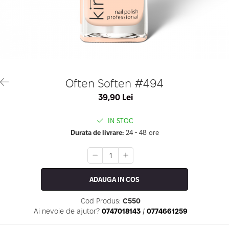
Geluri de Constructie
Tratament Filler cu Acid Hyaluronic
Păr Creț
Gel In Bottle
Păr Drept
Clasic Gel Medium
Puro Sole (protectie solara)
Jelly Gel Medium
Scalp
Jelly Gel Strong
Styling
Gel acrilic
iSmooth Îndreptare Permanentă
Often Soften #494
Acril
LUCE Tratament
39,90 Lei
Accesorii
Laminare/Reconstructie
IN STOC
Durata de livrare:
24 - 48 ore
ADAUGA IN COS
Cod Produs:
C550
Ai nevoie de ajutor?
0747018143
/
0774661259