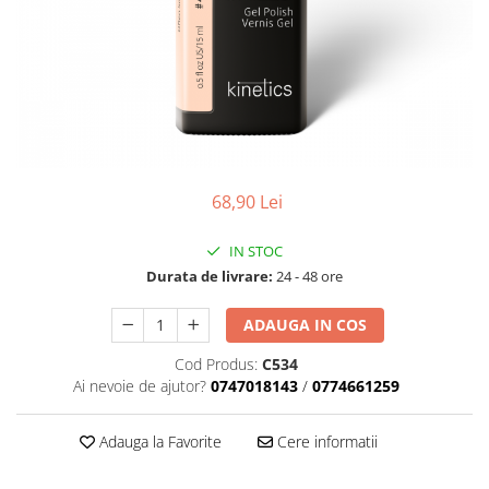
Geluri de Constructie
Tratament Filler cu Acid Hyaluronic
Păr Creț
Gel In Bottle
Păr Drept
Clasic Gel Medium
Puro Sole (protectie solara)
Jelly Gel Medium
Scalp
Jelly Gel Strong
Styling
Gel acrilic
68,90 Lei
iSmooth Îndreptare Permanentă
Acril
LUCE Tratament
Accesorii
IN STOC
Laminare/Reconstructie
Durata de livrare:
24 - 48 ore
ADAUGA IN COS
Cod Produs:
C534
Ai nevoie de ajutor?
0747018143
/
0774661259
Adauga la Favorite
Cere informatii