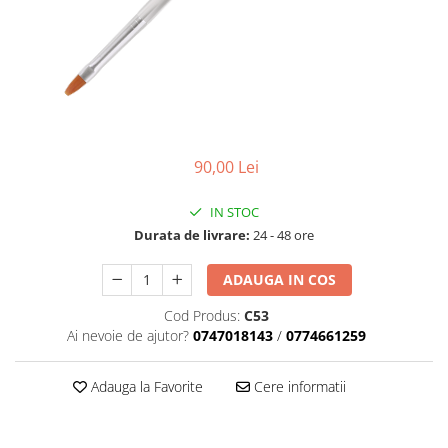
Geluri de Constructie
Tratament Filler cu Acid Hyaluronic
Păr Creț
Gel In Bottle
Păr Drept
Clasic Gel Medium
Puro Sole (protectie solara)
Jelly Gel Medium
Scalp
Jelly Gel Strong
Styling
Gel acrilic
90,00 Lei
iSmooth Îndreptare Permanentă
Acril
IN STOC
LUCE Tratament
Accesorii
Laminare/Reconstructie
Durata de livrare:
24 - 48 ore
ADAUGA IN COS
Cod Produs:
C53
Ai nevoie de ajutor?
0747018143
/
0774661259
Adauga la Favorite
Cere informatii