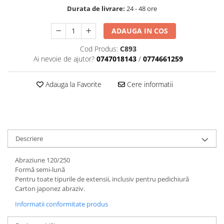
Durata de livrare:
24 - 48 ore
Geluri de Constructie
Tratament Filler cu Acid Hyaluronic
Păr Creț
Gel In Bottle
ADAUGA IN COS
Păr Drept
Clasic Gel Medium
Cod Produs:
C893
Puro Sole (protectie solara)
Jelly Gel Medium
Ai nevoie de ajutor?
0747018143
/
0774661259
Scalp
Jelly Gel Strong
Styling
Gel acrilic
Adauga la Favorite
Cere informatii
iSmooth Îndreptare Permanentă
Acril
LUCE Tratament
Accesorii
Laminare/Reconstructie
Descriere
Abraziune 120/250
Formă semi-lună
Pentru toate tipurile de extensii, inclusiv pentru pedichiură
Carton japonez abraziv.
Informatii conformitate produs