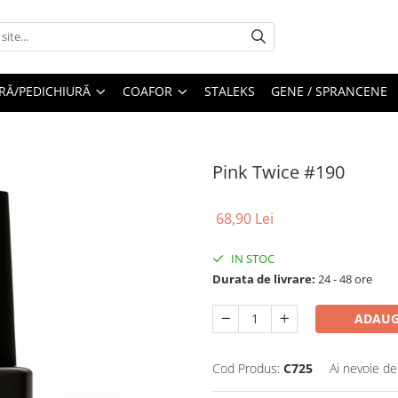
RĂ/PEDICHIURĂ
COAFOR
STALEKS
GENE / SPRANCENE
Pink Twice #190
68,90 Lei
IN STOC
Durata de livrare:
24 - 48 ore
ADAUG
Cod Produs:
C725
Ai nevoie de