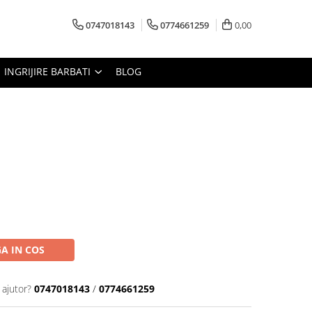
0747018143
0774661259
0,00
INGRIJIRE BARBATI
BLOG
A IN COS
 ajutor?
0747018143
/
0774661259