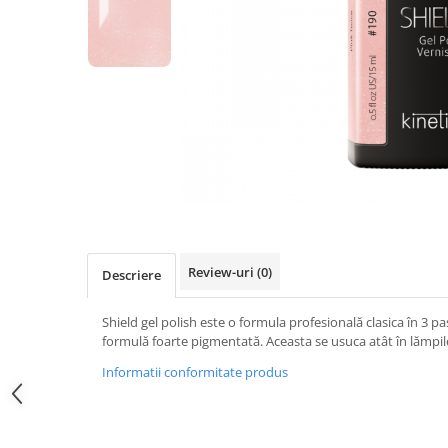
Geluri de Constructie
Tratament Filler cu Acid Hyaluronic
Păr Creț
Gel In Bottle
Păr Drept
Clasic Gel Medium
Puro Sole (protectie solara)
Jelly Gel Medium
Scalp
Jelly Gel Strong
Styling
Gel acrilic
iSmooth Îndreptare Permanentă
Acril
LUCE Tratament
Accesorii
Laminare/Reconstructie
Review-uri
(0)
Descriere
Shield gel polish este o formula profesională clasica în 3 pa
formulă foarte pigmentată. Aceasta se usuca atât în lămpile
Informatii conformitate produs