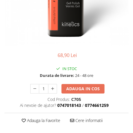
Geluri de Constructie
Tratament Filler cu Acid Hyaluronic
Păr Creț
Gel In Bottle
Păr Drept
Clasic Gel Medium
Puro Sole (protectie solara)
Jelly Gel Medium
Scalp
Jelly Gel Strong
Styling
Gel acrilic
iSmooth Îndreptare Permanentă
68,90 Lei
Acril
LUCE Tratament
Accesorii
IN STOC
Laminare/Reconstructie
Durata de livrare:
24 - 48 ore
ADAUGA IN COS
Cod Produs:
C705
Ai nevoie de ajutor?
0747018143
/
0774661259
Adauga la Favorite
Cere informatii