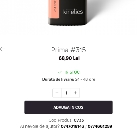
Geluri de Constructie
Tratament Filler cu Acid Hyaluronic
Păr Creț
Gel In Bottle
Păr Drept
Clasic Gel Medium
Puro Sole (protectie solara)
Jelly Gel Medium
Scalp
Jelly Gel Strong
Styling
Gel acrilic
iSmooth Îndreptare Permanentă
Prima #315
Acril
LUCE Tratament
68,90 Lei
Accesorii
Laminare/Reconstructie
IN STOC
Durata de livrare:
24 - 48 ore
ADAUGA IN COS
Cod Produs:
C733
Ai nevoie de ajutor?
0747018143
/
0774661259