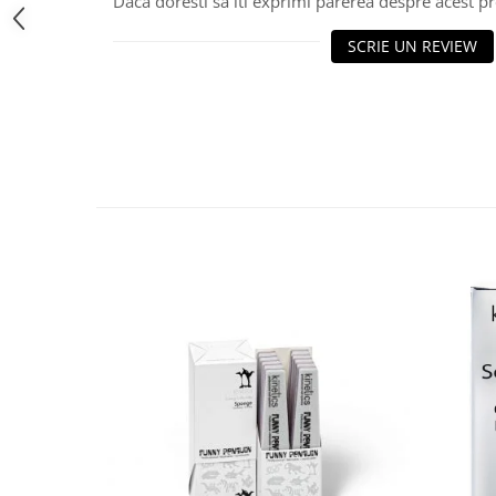
Daca doresti sa iti exprimi parerea despre acest 
SCRIE UN REVIEW