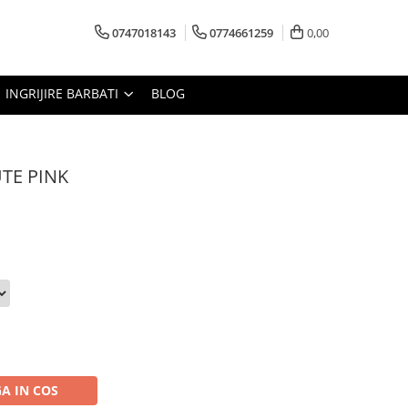
0747018143
0774661259
0,00
INGRIJIRE BARBATI
BLOG
TE PINK
A IN COS