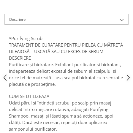
Descriere
*Purifying Scrub
TRATAMENT DE CURĂȚARE PENTRU PIELEA CU MĂTREȚĂ
ULEAIOSĂ – USCATĂ SAU CU EXCES DE SEBUM
DESCRIERE
Purificare și hidratare. Exfoliant purificator si hidratant,
indeparteaza delicat excesul de sebum al scalpului si
orice fel de matreață. Lasa scalpul hidratat cu o senzatie
placută de prospețime.
CUM SE UTILIZEAZA
Udați părul și întindeți scrubul pe scalp prin masaj
delicat într-o mișcare rotativă, adăugați Purifying
Shampoo, masați și lăsați spuma să acționeze, apoi
clătiți. Dacă este necesar, repetați doar aplicarea
șamponului purificator.