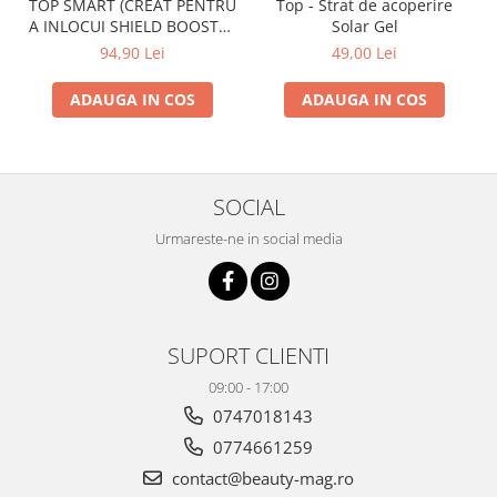
TOP SMART (CREAT PENTRU
Top - Strat de acoperire
A INLOCUI SHIELD BOOSTER
Solar Gel
TACK FREE TOP COAT)
94,90 Lei
49,00 Lei
ADAUGA IN COS
ADAUGA IN COS
SOCIAL
Urmareste-ne in social media
SUPORT CLIENTI
09:00 - 17:00
0747018143
0774661259
contact@beauty-mag.ro