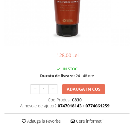
Geluri de Constructie
Tratament Filler cu Acid Hyaluronic
Păr Creț
Gel In Bottle
Păr Drept
Clasic Gel Medium
Puro Sole (protectie solara)
Jelly Gel Medium
Scalp
Jelly Gel Strong
Styling
Gel acrilic
128,00 Lei
iSmooth Îndreptare Permanentă
Acril
LUCE Tratament
Accesorii
IN STOC
Laminare/Reconstructie
Durata de livrare:
24 - 48 ore
ADAUGA IN COS
Cod Produs:
C830
Ai nevoie de ajutor?
0747018143
/
0774661259
Adauga la Favorite
Cere informatii