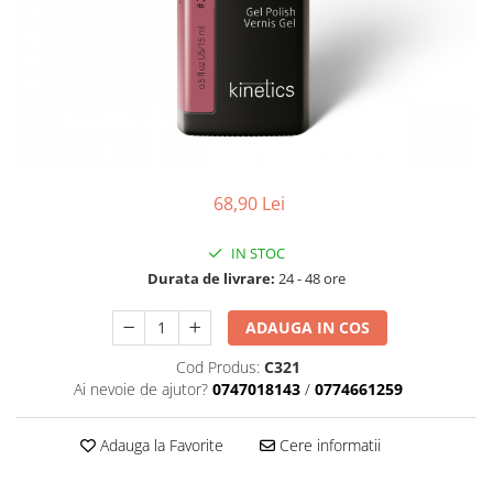
Geluri de Constructie
Tratament Filler cu Acid Hyaluronic
Păr Creț
Gel In Bottle
Păr Drept
Clasic Gel Medium
Puro Sole (protectie solara)
Jelly Gel Medium
Scalp
Jelly Gel Strong
Styling
Gel acrilic
68,90 Lei
iSmooth Îndreptare Permanentă
Acril
LUCE Tratament
Accesorii
IN STOC
Laminare/Reconstructie
Durata de livrare:
24 - 48 ore
ADAUGA IN COS
Cod Produs:
C321
Ai nevoie de ajutor?
0747018143
/
0774661259
Adauga la Favorite
Cere informatii