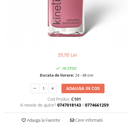
Geluri de Constructie
Tratament Filler cu Acid Hyaluronic
Păr Creț
Gel In Bottle
Păr Drept
Clasic Gel Medium
Puro Sole (protectie solara)
Jelly Gel Medium
Scalp
Jelly Gel Strong
Styling
Gel acrilic
39,90 Lei
iSmooth Îndreptare Permanentă
Acril
LUCE Tratament
Accesorii
IN STOC
Laminare/Reconstructie
Durata de livrare:
24 - 48 ore
ADAUGA IN COS
Cod Produs:
C101
Ai nevoie de ajutor?
0747018143
/
0774661259
Adauga la Favorite
Cere informatii