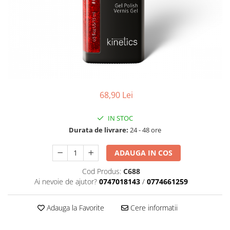
Geluri de Constructie
Tratament Filler cu Acid Hyaluronic
Păr Creț
Gel In Bottle
Păr Drept
Clasic Gel Medium
Puro Sole (protectie solara)
Jelly Gel Medium
Scalp
Jelly Gel Strong
Styling
Gel acrilic
68,90 Lei
iSmooth Îndreptare Permanentă
Acril
LUCE Tratament
Accesorii
IN STOC
Laminare/Reconstructie
Durata de livrare:
24 - 48 ore
ADAUGA IN COS
Cod Produs:
C688
Ai nevoie de ajutor?
0747018143
/
0774661259
Adauga la Favorite
Cere informatii