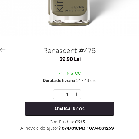
Geluri de Constructie
Tratament Filler cu Acid Hyaluronic
Păr Creț
Gel In Bottle
Păr Drept
Clasic Gel Medium
Puro Sole (protectie solara)
Jelly Gel Medium
Scalp
Jelly Gel Strong
Styling
Gel acrilic
iSmooth Îndreptare Permanentă
Renascent #476
Acril
LUCE Tratament
39,90 Lei
Accesorii
Laminare/Reconstructie
IN STOC
Durata de livrare:
24 - 48 ore
ADAUGA IN COS
Cod Produs:
C213
Ai nevoie de ajutor?
0747018143
/
0774661259