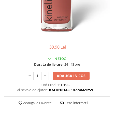
Geluri de Constructie
Tratament Filler cu Acid Hyaluronic
Păr Creț
Gel In Bottle
Păr Drept
Clasic Gel Medium
Puro Sole (protectie solara)
Jelly Gel Medium
Scalp
Jelly Gel Strong
Styling
Gel acrilic
39,90 Lei
iSmooth Îndreptare Permanentă
Acril
LUCE Tratament
Accesorii
IN STOC
Laminare/Reconstructie
Durata de livrare:
24 - 48 ore
ADAUGA IN COS
Cod Produs:
C195
Ai nevoie de ajutor?
0747018143
/
0774661259
Adauga la Favorite
Cere informatii