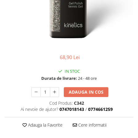
Geluri de Constructie
Tratament Filler cu Acid Hyaluronic
Păr Creț
Gel In Bottle
Păr Drept
Clasic Gel Medium
Puro Sole (protectie solara)
Jelly Gel Medium
Scalp
Jelly Gel Strong
Styling
Gel acrilic
iSmooth Îndreptare Permanentă
68,90 Lei
Acril
LUCE Tratament
Accesorii
IN STOC
Laminare/Reconstructie
Durata de livrare:
24 - 48 ore
ADAUGA IN COS
Cod Produs:
C342
Ai nevoie de ajutor?
0747018143
/
0774661259
Adauga la Favorite
Cere informatii