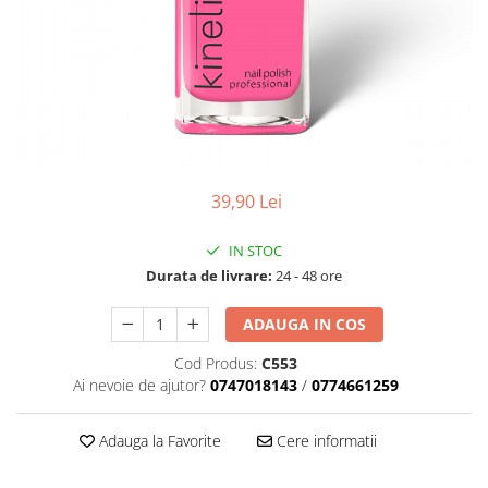
Geluri de Constructie
Tratament Filler cu Acid Hyaluronic
Păr Creț
Gel In Bottle
Păr Drept
Clasic Gel Medium
Puro Sole (protectie solara)
Jelly Gel Medium
Scalp
Jelly Gel Strong
Styling
Gel acrilic
39,90 Lei
iSmooth Îndreptare Permanentă
Acril
LUCE Tratament
Accesorii
IN STOC
Laminare/Reconstructie
Durata de livrare:
24 - 48 ore
ADAUGA IN COS
Cod Produs:
C553
Ai nevoie de ajutor?
0747018143
/
0774661259
Adauga la Favorite
Cere informatii