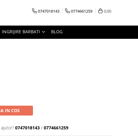
0747018143
0774661259
0,00
INGRIJIRE BARBATI
BLOG
A IN COS
 ajutor?
0747018143
/
0774661259