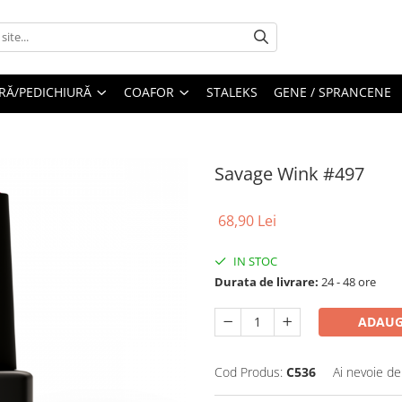
RĂ/PEDICHIURĂ
COAFOR
STALEKS
GENE / SPRANCENE
Savage Wink #497
68,90 Lei
IN STOC
Durata de livrare:
24 - 48 ore
ADAUG
Cod Produs:
C536
Ai nevoie de