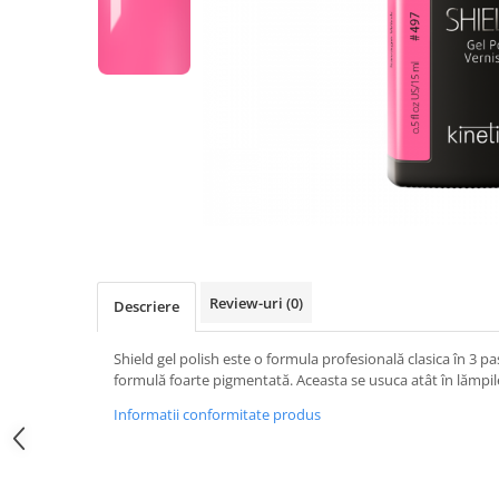
Geluri de Constructie
Tratament Filler cu Acid Hyaluronic
Păr Creț
Gel In Bottle
Păr Drept
Clasic Gel Medium
Puro Sole (protectie solara)
Jelly Gel Medium
Scalp
Jelly Gel Strong
Styling
Gel acrilic
iSmooth Îndreptare Permanentă
Acril
LUCE Tratament
Accesorii
Laminare/Reconstructie
Review-uri
(0)
Descriere
Shield gel polish este o formula profesională clasica în 3 pa
formulă foarte pigmentată. Aceasta se usuca atât în lămpile
Informatii conformitate produs