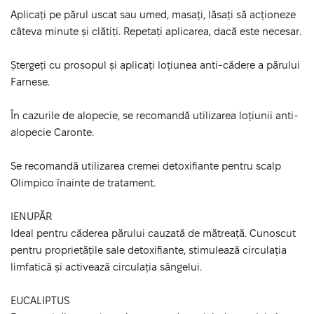
Aplicați pe părul uscat sau umed, masați, lăsați să acționeze
câteva minute și clătiți. Repetați aplicarea, dacă este necesar.
Ștergeți cu prosopul și aplicați loțiunea anti-cădere a părului
Farnese.
În cazurile de alopecie, se recomandă utilizarea loțiunii anti-
alopecie Caronte.
Se recomandă utilizarea cremei detoxifiante pentru scalp
Olimpico înainte de tratament.
IENUPĂR
Ideal pentru căderea părului cauzată de mătreață. Cunoscut
pentru proprietățile sale detoxifiante, stimulează circulația
limfatică și activează circulația sângelui.
EUCALIPTUS