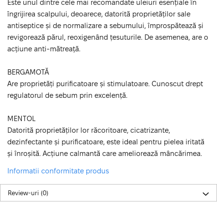
Este unul dintre cele mai recomandate uleiuri esențiale în
îngrijirea scalpului, deoarece, datorită proprietăților sale
antiseptice și de normalizare a sebumului, împrospătează și
revigorează părul, reoxigenând țesuturile. De asemenea, are o
acțiune anti-mătreață.
BERGAMOTĂ
Are proprietăți purificatoare și stimulatoare. Cunoscut drept
regulatorul de sebum prin excelență.
MENTOL
Datorită proprietăților lor răcoritoare, cicatrizante,
dezinfectante și purificatoare, este ideal pentru pielea iritată
și înroșită. Acțiune calmantă care ameliorează mâncărimea.
Informatii conformitate produs
Review-uri
(0)