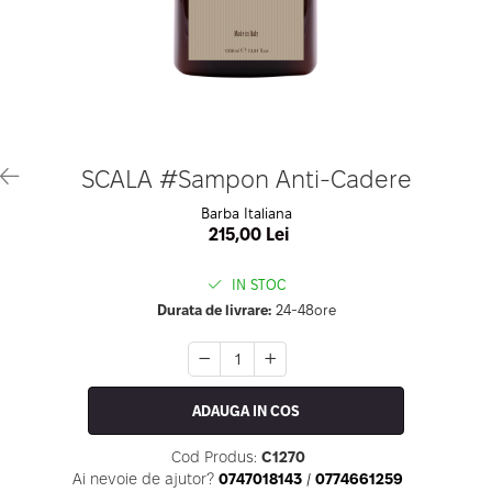
Geluri de Constructie
Tratament Filler cu Acid Hyaluronic
Păr Creț
Gel In Bottle
Păr Drept
Clasic Gel Medium
Puro Sole (protectie solara)
Jelly Gel Medium
Scalp
Jelly Gel Strong
Styling
Gel acrilic
iSmooth Îndreptare Permanentă
SCALA #Sampon Anti-Cadere
Acril
LUCE Tratament
Barba Italiana
Accesorii
Laminare/Reconstructie
215,00 Lei
IN STOC
Durata de livrare:
24-48ore
ADAUGA IN COS
Cod Produs:
C1270
Ai nevoie de ajutor?
0747018143
/
0774661259