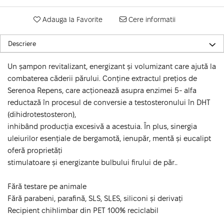
Adauga la Favorite
Cere informatii
Descriere
Un șampon revitalizant, energizant și volumizant care ajută la
combaterea căderii părului. Conține extractul prețios de
Serenoa Repens, care acționează asupra enzimei 5- alfa
reductază în procesul de conversie a testosteronului în DHT
(dihidrotestosteron),
inhibând producția excesivă a acestuia. În plus, sinergia
uleiurilor esențiale de bergamotă, ienupăr, mentă și eucalipt
oferă proprietăți
stimulatoare și energizante bulbului firului de păr..
Fără testare pe animale
Fără parabeni, parafină, SLS, SLES, siliconi și derivați
Recipient chihlimbar din PET 100% reciclabil