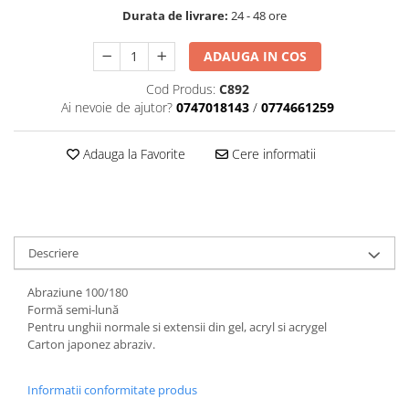
Durata de livrare:
24 - 48 ore
Geluri de Constructie
Tratament Filler cu Acid Hyaluronic
Păr Creț
Gel In Bottle
ADAUGA IN COS
Păr Drept
Clasic Gel Medium
Cod Produs:
C892
Puro Sole (protectie solara)
Jelly Gel Medium
Ai nevoie de ajutor?
0747018143
/
0774661259
Scalp
Jelly Gel Strong
Styling
Gel acrilic
Adauga la Favorite
Cere informatii
iSmooth Îndreptare Permanentă
Acril
LUCE Tratament
Accesorii
Laminare/Reconstructie
Descriere
Abraziune 100/180
Formă semi-lună
Pentru unghii normale si extensii din gel, acryl si acrygel
Carton japonez abraziv.
Informatii conformitate produs