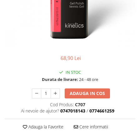
Geluri de Constructie
Tratament Filler cu Acid Hyaluronic
Păr Creț
Gel In Bottle
Păr Drept
Clasic Gel Medium
Puro Sole (protectie solara)
Jelly Gel Medium
Scalp
Jelly Gel Strong
Styling
Gel acrilic
iSmooth Îndreptare Permanentă
68,90 Lei
Acril
LUCE Tratament
Accesorii
IN STOC
Laminare/Reconstructie
Durata de livrare:
24 - 48 ore
ADAUGA IN COS
Cod Produs:
C707
Ai nevoie de ajutor?
0747018143
/
0774661259
Adauga la Favorite
Cere informatii