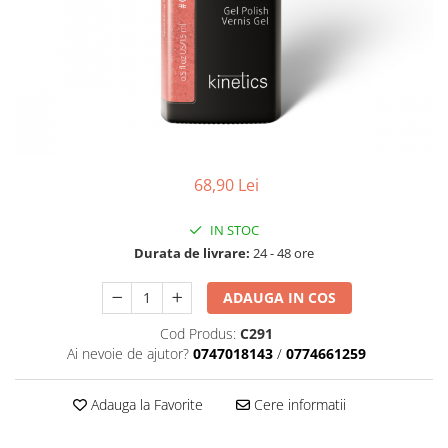
Geluri de Constructie
Tratament Filler cu Acid Hyaluronic
Păr Creț
Gel In Bottle
Păr Drept
Clasic Gel Medium
Puro Sole (protectie solara)
Jelly Gel Medium
Scalp
Jelly Gel Strong
Styling
Gel acrilic
iSmooth Îndreptare Permanentă
68,90 Lei
Acril
LUCE Tratament
Accesorii
IN STOC
Laminare/Reconstructie
Durata de livrare:
24 - 48 ore
ADAUGA IN COS
Cod Produs:
C291
Ai nevoie de ajutor?
0747018143
/
0774661259
Adauga la Favorite
Cere informatii