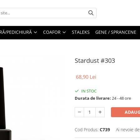
RĂ/PEDICHIURĂ
COAFOR
STALEKS
GENE / SPRANCENE
Stardust #303
68,90 Lei
IN STOC
Durata de livrare:
24 - 48 ore
ADAUG
Cod Produs:
C739
Ai nevoie de