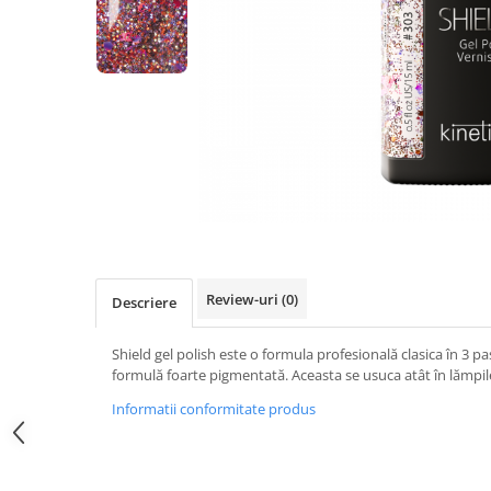
Geluri de Constructie
Tratament Filler cu Acid Hyaluronic
Păr Creț
Gel In Bottle
Păr Drept
Clasic Gel Medium
Puro Sole (protectie solara)
Jelly Gel Medium
Scalp
Jelly Gel Strong
Styling
Gel acrilic
iSmooth Îndreptare Permanentă
Acril
LUCE Tratament
Accesorii
Laminare/Reconstructie
Review-uri
(0)
Descriere
Shield gel polish este o formula profesională clasica în 3 pa
formulă foarte pigmentată. Aceasta se usuca atât în lămpile
Informatii conformitate produs