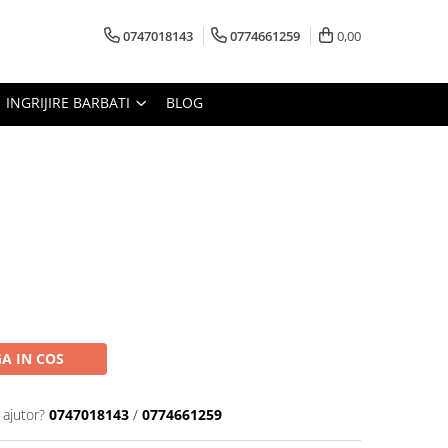
0747018143
0774661259
0,00
INGRIJIRE BARBATI
BLOG
A IN COS
 ajutor?
0747018143
/
0774661259