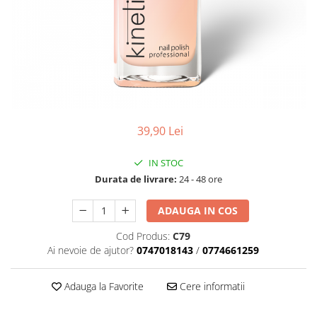
Geluri de Constructie
Tratament Filler cu Acid Hyaluronic
Păr Creț
Gel In Bottle
Păr Drept
Clasic Gel Medium
Puro Sole (protectie solara)
Jelly Gel Medium
Scalp
Jelly Gel Strong
Styling
Gel acrilic
iSmooth Îndreptare Permanentă
39,90 Lei
Acril
LUCE Tratament
Accesorii
IN STOC
Laminare/Reconstructie
Durata de livrare:
24 - 48 ore
ADAUGA IN COS
Cod Produs:
C79
Ai nevoie de ajutor?
0747018143
/
0774661259
Adauga la Favorite
Cere informatii