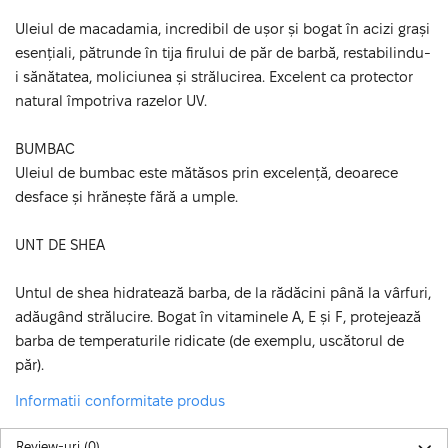
Uleiul de macadamia, incredibil de ușor și bogat în acizi grași
esențiali, pătrunde în tija firului de păr de barbă, restabilindu-
i sănătatea, moliciunea și strălucirea. Excelent ca protector
natural împotriva razelor UV.
BUMBAC
Uleiul de bumbac este mătăsos prin excelență, deoarece
desface și hrănește fără a umple.
UNT DE SHEA
Untul de shea hidratează barba, de la rădăcini până la vârfuri,
adăugând strălucire. Bogat în vitaminele A, E și F, protejează
barba de temperaturile ridicate (de exemplu, uscătorul de
păr).
Informatii conformitate produs
Review-uri
(0)