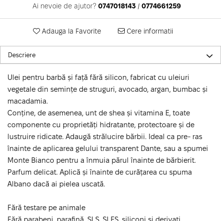
Ai nevoie de ajutor?
0747018143
/
0774661259
Adauga la Favorite
Cere informatii
Descriere
Ulei pentru barbă și față fără silicon, fabricat cu uleiuri
vegetale din semințe de struguri, avocado, argan, bumbac și
macadamia.
Conține, de asemenea, unt de shea și vitamina E, toate
componente cu proprietăți hidratante, protectoare și de
lustruire ridicate. Adaugă strălucire bărbii. Ideal ca pre- ras
înainte de aplicarea gelului transparent Dante, sau a spumei
Monte Bianco pentru a înmuia părul înainte de bărbierit.
Parfum delicat. Aplică și înainte de curățarea cu spuma
Albano dacă ai pielea uscată.
Fără testare pe animale
Fără parabeni, parafină, SLS, SLES, siliconi și derivați