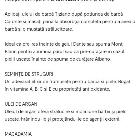
Aplicați uleiul de barbă Tiziano după poțiunea de barbă
Caronte și masați până la absorbția completă pentru a avea o
barbă și o mustață strălucitoare.
Ideal ca pre-ras înainte de gelul Dante sau spuma Mont
Blanc pentru a înmuia părul sau ca pre-curățare în cazul
pielii uscate înainte de spuma de curățare Albano.
SEMINȚE DE STRUGURI
Un adevărat elixir de frumusețe pentru barbă și piele. Bogat
în vitamina A, B, C și E cu proprietăți antioxidante.
ULEI DE ARGAN
Uleiul de argan oferă strălucire și moliciune bărbii și pielii
uscate, hrănindu-le și protejându-le de agenții externi.
MACADAMIA