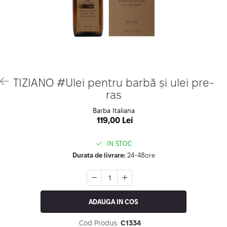
Geluri de Constructie
Tratament Filler cu Acid Hyaluronic
Păr Creț
Gel In Bottle
Păr Drept
Clasic Gel Medium
Puro Sole (protectie solara)
Jelly Gel Medium
Scalp
Jelly Gel Strong
Styling
Gel acrilic
iSmooth Îndreptare Permanentă
TIZIANO #Ulei pentru barbă și ulei pre-
Acril
ras
LUCE Tratament
Accesorii
Laminare/Reconstructie
Barba Italiana
119,00 Lei
IN STOC
Durata de livrare:
24-48ore
ADAUGA IN COS
Cod Produs:
C1334