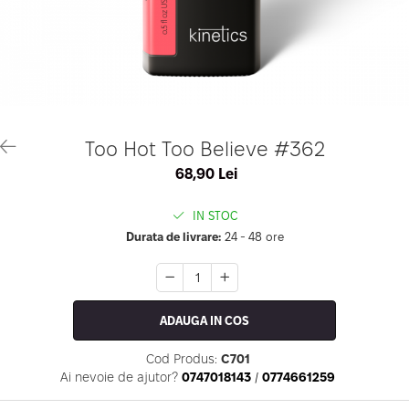
Geluri de Constructie
Tratament Filler cu Acid Hyaluronic
Păr Creț
Gel In Bottle
Păr Drept
Clasic Gel Medium
Puro Sole (protectie solara)
Jelly Gel Medium
Scalp
Jelly Gel Strong
Styling
Gel acrilic
iSmooth Îndreptare Permanentă
Too Hot Too Believe #362
Acril
LUCE Tratament
68,90 Lei
Accesorii
Laminare/Reconstructie
IN STOC
Durata de livrare:
24 - 48 ore
ADAUGA IN COS
Cod Produs:
C701
Ai nevoie de ajutor?
0747018143
/
0774661259