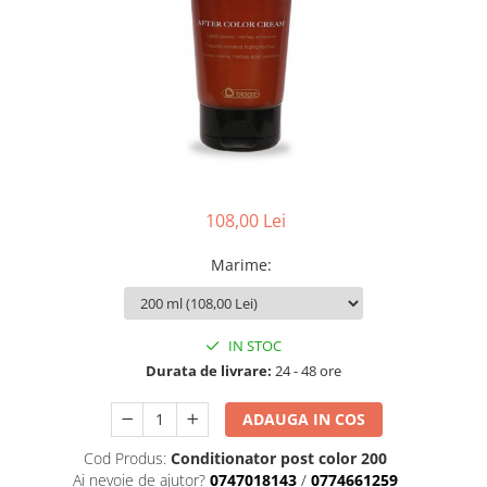
Geluri de Constructie
Tratament Filler cu Acid Hyaluronic
Păr Creț
Gel In Bottle
Păr Drept
Clasic Gel Medium
Puro Sole (protectie solara)
Jelly Gel Medium
Scalp
Jelly Gel Strong
Styling
Gel acrilic
iSmooth Îndreptare Permanentă
Acril
108,00 Lei
LUCE Tratament
Accesorii
Laminare/Reconstructie
Marime
:
IN STOC
Durata de livrare:
24 - 48 ore
ADAUGA IN COS
Cod Produs:
Conditionator post color 200
Ai nevoie de ajutor?
0747018143
/
0774661259