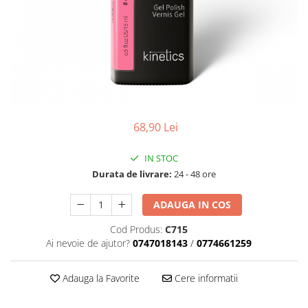
Geluri de Constructie
Tratament Filler cu Acid Hyaluronic
Păr Creț
Gel In Bottle
Păr Drept
Clasic Gel Medium
Puro Sole (protectie solara)
Jelly Gel Medium
Scalp
Jelly Gel Strong
Styling
Gel acrilic
68,90 Lei
iSmooth Îndreptare Permanentă
Acril
LUCE Tratament
Accesorii
IN STOC
Laminare/Reconstructie
Durata de livrare:
24 - 48 ore
ADAUGA IN COS
Cod Produs:
C715
Ai nevoie de ajutor?
0747018143
/
0774661259
Adauga la Favorite
Cere informatii