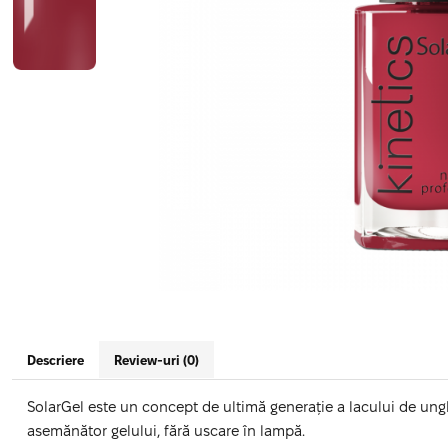
Geluri de Constructie
Tratament Filler cu Acid Hyaluronic
Păr Creț
Gel In Bottle
Păr Drept
Clasic Gel Medium
Puro Sole (protectie solara)
Jelly Gel Medium
Scalp
Jelly Gel Strong
Styling
Gel acrilic
iSmooth Îndreptare Permanentă
Acril
LUCE Tratament
Accesorii
Laminare/Reconstructie
Descriere
Review-uri
(0)
SolarGel este un concept de ultimă generație a lacului de ungh
asemănător gelului, fără uscare în lampă.