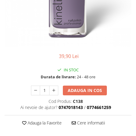
Geluri de Constructie
Tratament Filler cu Acid Hyaluronic
Păr Creț
Gel In Bottle
Păr Drept
Clasic Gel Medium
Puro Sole (protectie solara)
Jelly Gel Medium
Scalp
Jelly Gel Strong
Styling
Gel acrilic
iSmooth Îndreptare Permanentă
39,90 Lei
Acril
LUCE Tratament
Accesorii
IN STOC
Laminare/Reconstructie
Durata de livrare:
24 - 48 ore
ADAUGA IN COS
Cod Produs:
C138
Ai nevoie de ajutor?
0747018143
/
0774661259
Adauga la Favorite
Cere informatii