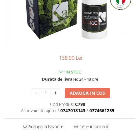
Geluri de Constructie
Tratament Filler cu Acid Hyaluronic
Păr Creț
Gel In Bottle
Păr Drept
Clasic Gel Medium
Puro Sole (protectie solara)
Jelly Gel Medium
Scalp
Jelly Gel Strong
Styling
Gel acrilic
138,00 Lei
iSmooth Îndreptare Permanentă
Acril
LUCE Tratament
Accesorii
IN STOC
Laminare/Reconstructie
Durata de livrare:
24 - 48 ore
ADAUGA IN COS
Cod Produs:
C798
Ai nevoie de ajutor?
0747018143
/
0774661259
Adauga la Favorite
Cere informatii