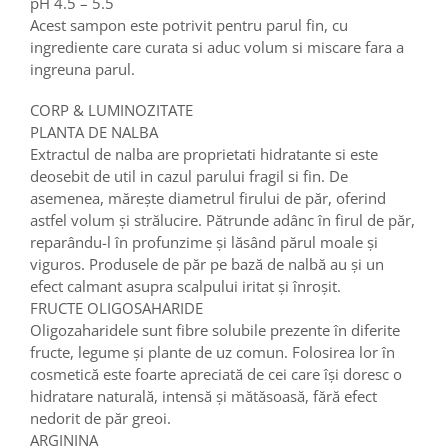
pH 4.5 – 5.5
Acest sampon este potrivit pentru parul fin, cu
ingrediente care curata si aduc volum si miscare fara a
ingreuna parul.
CORP & LUMINOZITATE
PLANTA DE NALBA
Extractul de nalba are proprietati hidratante si este
deosebit de util in cazul parului fragil si fin. De
asemenea, mărește diametrul firului de păr, oferind
astfel volum și strălucire. Pătrunde adânc în firul de păr,
reparându-l în profunzime și lăsând părul moale și
viguros. Produsele de păr pe bază de nalbă au și un
efect calmant asupra scalpului iritat și înroșit.
FRUCTE OLIGOSAHARIDE
Oligozaharidele sunt fibre solubile prezente în diferite
fructe, legume și plante de uz comun. Folosirea lor în
cosmetică este foarte apreciată de cei care își doresc o
hidratare naturală, intensă și mătăsoasă, fără efect
nedorit de păr greoi.
ARGININA