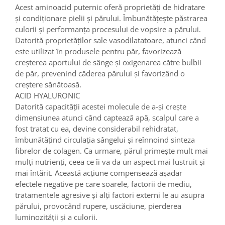
Acest aminoacid puternic oferă proprietăți de hidratare
și condiționare pielii și părului. Îmbunătățește păstrarea
culorii și performanța procesului de vopsire a părului.
Datorită proprietăților sale vasodilatatoare, atunci când
este utilizat în produsele pentru păr, favorizează
creșterea aportului de sânge și oxigenarea către bulbii
de păr, prevenind căderea părului și favorizând o
creștere sănătoasă.
ACID HYALURONIC
Datorită capacității acestei molecule de a-și crește
dimensiunea atunci când captează apă, scalpul care a
fost tratat cu ea, devine considerabil rehidratat,
îmbunătățind circulația sângelui și reînnoind sinteza
fibrelor de colagen. Ca urmare, părul primește mult mai
mulți nutrienți, ceea ce îi va da un aspect mai lustruit și
mai întărit. Această acțiune compensează așadar
efectele negative pe care soarele, factorii de mediu,
tratamentele agresive și alți factori externi le au asupra
părului, provocând rupere, uscăciune, pierderea
luminozității și a culorii.