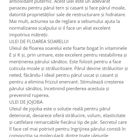
antioxidant puternic. Acest ulei este un adevărat
panaceu pentru părul tern și casant și face părul moale,
datorită proprietăților sale de restructurare și hidratare.
Mai mult, actiunea sa de reglare a sebumului ajuta la
normalizarea scalpului si il face un aliat excelent
impotriva mătreții.
ULEI DE FLOAREA SOARELUI
Uleiul de floarea soarelui este foarte bogat în vitaminele
E și K și, prin urmare, este excelent pentru restabilirea și
menținerea părului sănătos. Este folosit pentru a face
cuticula moale și strălucitoare. Părul devine strălucitor și
neted, făcându-l ideal pentru părul uscat și casant și
pentru a elimina frizzul enervant. Stimulează creșterea
părului sănătos, încetinind pierderea acestuia și
prevenind ruperea.
ULEI DE JOJOBA
Uleiul de jojoba este o soluție reală pentru părul
deteriorat, deoarece oferă strălucire, volum, elasticitate
și catifelare remarcabile fiecărui tip de păr. Secretul care
îl face cel mai potrivit pentru îngrijirea părului constă în
compoziția sa moleculară: dintre toate uleiurile