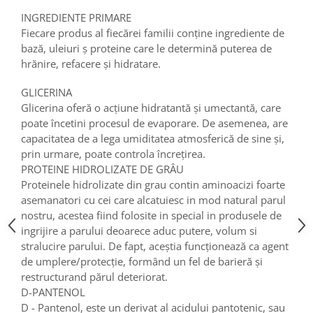
INGREDIENTE PRIMARE
Fiecare produs al fiecărei familii conține ingrediente de
bază, uleiuri ș proteine care le determină puterea de
hrănire, refacere și hidratare.
GLICERINA
Glicerina oferă o acțiune hidratantă și umectantă, care
poate încetini procesul de evaporare. De asemenea, are
capacitatea de a lega umiditatea atmosferică de sine și,
prin urmare, poate controla încrețirea.
PROTEINE HIDROLIZATE DE GRÂU
Proteinele hidrolizate din grau contin aminoacizi foarte
asemanatori cu cei care alcatuiesc in mod natural parul
nostru, acestea fiind folosite in special in produsele de
ingrijire a parului deoarece aduc putere, volum si
stralucire parului. De fapt, aceștia funcționează ca agent
de umplere/protecție, formând un fel de barieră și
restructurand părul deteriorat.
D-PANTENOL
D - Pantenol, este un derivat al acidului pantotenic, sau