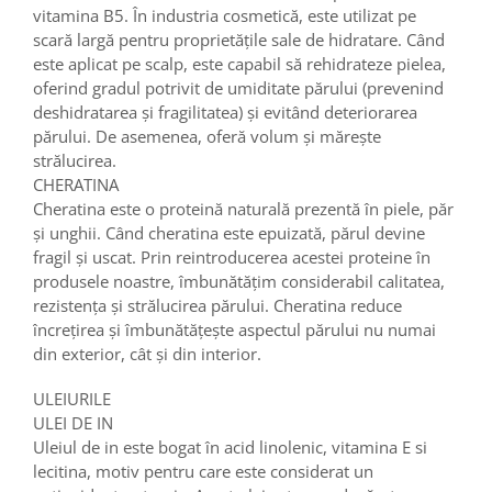
vitamina B5. În industria cosmetică, este utilizat pe
scară largă pentru proprietățile sale de hidratare. Când
este aplicat pe scalp, este capabil să rehidrateze pielea,
oferind gradul potrivit de umiditate părului (prevenind
deshidratarea și fragilitatea) și evitând deteriorarea
părului. De asemenea, oferă volum și mărește
strălucirea.
CHERATINA
Cheratina este o proteină naturală prezentă în piele, păr
și unghii. Când cheratina este epuizată, părul devine
fragil și uscat. Prin reintroducerea acestei proteine în
produsele noastre, îmbunătățim considerabil calitatea,
rezistența și strălucirea părului. Cheratina reduce
încrețirea și îmbunătățește aspectul părului nu numai
din exterior, cât și din interior.
ULEIURILE
ULEI DE IN
Uleiul de in este bogat în acid linolenic, vitamina E si
lecitina, motiv pentru care este considerat un