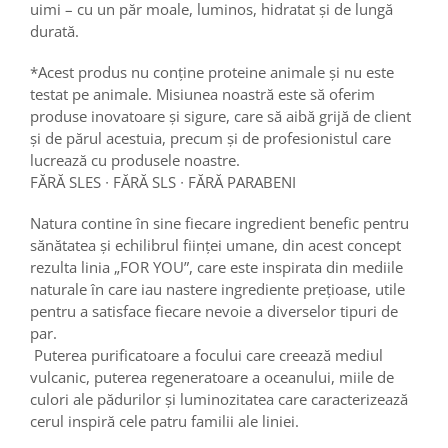
uimi – cu un păr moale, luminos, hidratat și de lungă
durată.
*Acest produs nu conține proteine animale și nu este
testat pe animale. Misiunea noastră este să oferim
produse inovatoare și sigure, care să aibă grijă de client
și de părul acestuia, precum și de profesionistul care
lucrează cu produsele noastre.
FĂRĂ SLES ∙ FĂRĂ SLS ∙ FĂRĂ PARABENI
Natura contine în sine fiecare ingredient benefic pentru
sănătatea și echilibrul ființei umane, din acest concept
rezulta linia „FOR YOU”, care este inspirata din mediile
naturale în care iau nastere ingrediente prețioase, utile
pentru a satisface fiecare nevoie a diverselor tipuri de
par.
Puterea purificatoare a focului care creează mediul
vulcanic, puterea regeneratoare a oceanului, miile de
culori ale pădurilor și luminozitatea care caracterizează
cerul inspiră cele patru familii ale liniei.