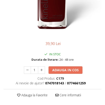
Geluri de Constructie
Tratament Filler cu Acid Hyaluronic
Păr Creț
Gel In Bottle
Păr Drept
Clasic Gel Medium
Puro Sole (protectie solara)
Jelly Gel Medium
Scalp
Jelly Gel Strong
Styling
Gel acrilic
iSmooth Îndreptare Permanentă
39,90 Lei
Acril
LUCE Tratament
Accesorii
IN STOC
Laminare/Reconstructie
Durata de livrare:
24 - 48 ore
ADAUGA IN COS
Cod Produs:
C179
Ai nevoie de ajutor?
0747018143
/
0774661259
Adauga la Favorite
Cere informatii