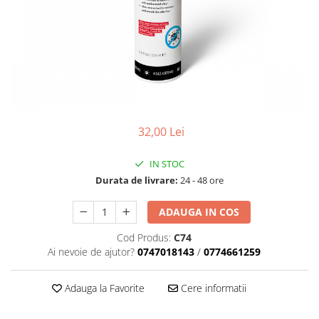
Geluri de Constructie
Tratament Filler cu Acid Hyaluronic
Păr Creț
Gel In Bottle
Păr Drept
Clasic Gel Medium
Puro Sole (protectie solara)
Jelly Gel Medium
Scalp
Jelly Gel Strong
Styling
Gel acrilic
32,00 Lei
iSmooth Îndreptare Permanentă
Acril
LUCE Tratament
Accesorii
IN STOC
Laminare/Reconstructie
Durata de livrare:
24 - 48 ore
ADAUGA IN COS
Cod Produs:
C74
Ai nevoie de ajutor?
0747018143
/
0774661259
Adauga la Favorite
Cere informatii