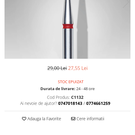
Geluri de Constructie
Tratament Filler cu Acid Hyaluronic
Păr Creț
Gel In Bottle
Păr Drept
Clasic Gel Medium
Puro Sole (protectie solara)
Jelly Gel Medium
Scalp
Jelly Gel Strong
Styling
Gel acrilic
iSmooth Îndreptare Permanentă
Acril
LUCE Tratament
Accesorii
29,00 Lei
27,55 Lei
Laminare/Reconstructie
STOC EPUIZAT
Durata de livrare:
24 - 48 ore
Cod Produs:
C1132
Ai nevoie de ajutor?
0747018143
/
0774661259
Adauga la Favorite
Cere informatii