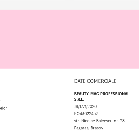
DATE COMERCIALE
a
BEAUTY-MAG PROFESSIONAL
S.R.L.
r
J8/1771/2020
elor
RO43022452
str. Nicolae Balcescu nr. 28
Fagaras, Brasov