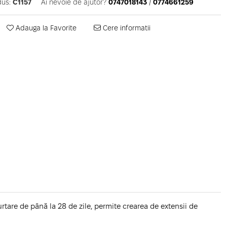
us:
C1157
Ai nevoie de ajutor?
0747018143
/
0774661259
Adauga la Favorite
Cere informatii
rtare de până la 28 de zile, permite crearea de extensii de