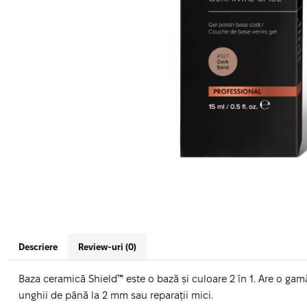
Geluri de Constructie
Tratament Filler cu Acid Hyaluronic
Păr Creț
Gel In Bottle
Păr Drept
Clasic Gel Medium
Puro Sole (protectie solara)
Jelly Gel Medium
Scalp
Jelly Gel Strong
Styling
Gel acrilic
iSmooth Îndreptare Permanentă
Acril
LUCE Tratament
Accesorii
Laminare/Reconstructie
Descriere
Review-uri
(0)
Baza ceramică Shield™ este o bază și culoare 2 în 1. Are o gam
unghii de până la 2 mm sau reparații mici.