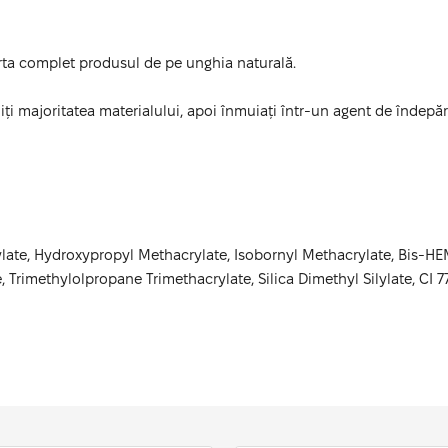
rta complet produsul de pe unghia naturală.
iliți majoritatea materialului, apoi înmuiați într-un agent de îndepă
ylate, Hydroxypropyl Methacrylate, Isobornyl Methacrylate, Bis-H
Trimethylolpropane Trimethacrylate, Silica Dimethyl Silylate, CI 77