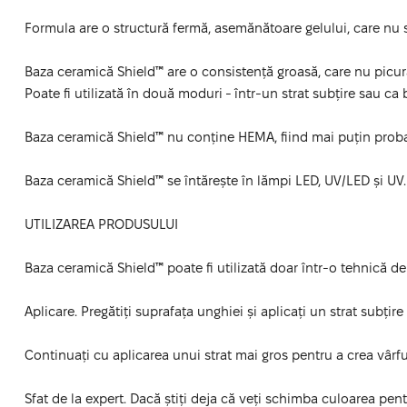
Formula are o structură fermă, asemănătoare gelului, care nu s
Baza ceramică Shield™ are o consistență groasă, care nu picură 
Poate fi utilizată în două moduri - într-un strat subțire sau ca
Baza ceramică Shield™ nu conține HEMA, fiind mai puțin probab
Baza ceramică Shield™ se întărește în lămpi LED, UV/LED și UV.
UTILIZAREA PRODUSULUI
Baza ceramică Shield™ poate fi utilizată doar într-o tehnică de
Aplicare. Pregătiți suprafața unghiei și aplicați un strat su
Continuați cu aplicarea unui strat mai gros pentru a crea vârful
Sfat de la expert. Dacă știți deja că veți schimba culoarea pen