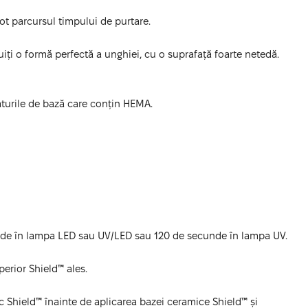
ot parcursul timpului de purtare.
uiți o formă perfectă a unghiei, cu o suprafață foarte netedă.
aturile de bază care conțin HEMA.
ecunde în lampa LED sau UV/LED sau 120 de secunde în lampa UV.
perior Shield™ ales.
uc Shield™ înainte de aplicarea bazei ceramice Shield™ și