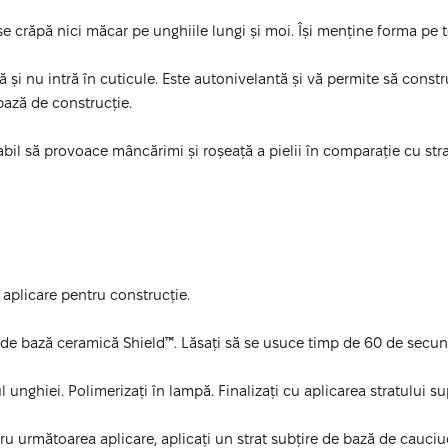
e crăpă nici măcar pe unghiile lungi și moi. Își menține forma pe t
și nu intră în cuticule. Este autonivelantă și vă permite să constr
 bază de construcție.
il să provoace mâncărimi și roșeață a pielii în comparație cu str
 aplicare pentru construcție.
bțire de bază ceramică Shield™. Lăsați să se usuce timp de 60 de s
 unghiei. Polimerizați în lampă. Finalizați cu aplicarea stratului su
tru următoarea aplicare, aplicați un strat subțire de bază de cauci