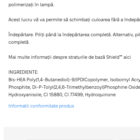
polimerizați în lampă.
Acest lucru vă va permite să schimbați culoarea fără a îndepă
Îndepărtare. Piliți până la îndepărtarea completă. Alternativ, p
completă.
Mai multe informații despre straturile de bază Shield™ aici
INGREDIENTE:
Bis-HEA Poly(1,4-Butanediol)-9/IPDICopolymer, Isobornyl Acr
Phosphite, Di-P-Tolyl(2,4,6-Trimethylbenzoyl)Phosphine Oxide, 
Hydroxyanisole, CI 15880, CI 77499, Hydroquinone
Informatii conformitate produs