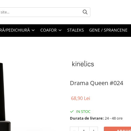
RĂ/PEDICHIURĂ
COAFOR
STALEKS
GENE / SPRANCENE
Drama Queen #024
68,90 Lei
IN STOC
Durata de livrare:
24 - 48 ore