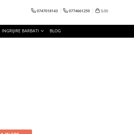
0747018143
0774661259
0,00
INGRIJIRE BARBATI
BLOG