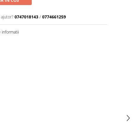
A IN COS
 ajutor?
0747018143
/
0774661259
informatii