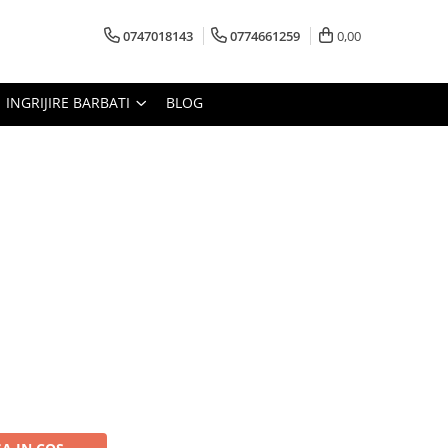
0747018143
0774661259
0,00
INGRIJIRE BARBATI
BLOG