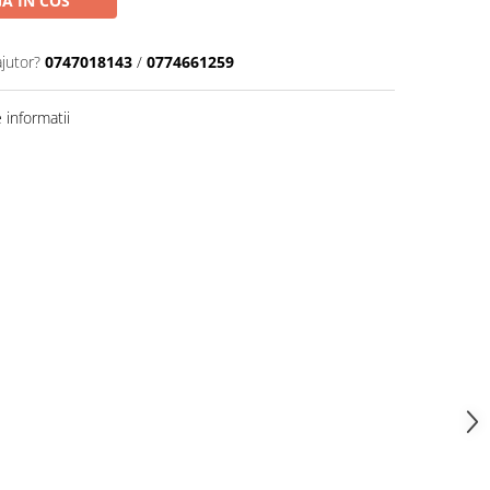
A IN COS
ajutor?
0747018143
/
0774661259
informatii