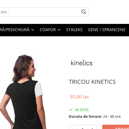
RĂ/PEDICHIURĂ
COAFOR
STALEKS
GENE / SPRANCENE
TRICOU KINETICS
55,00 Lei
IN STOC
Durata de livrare:
24 - 48 ore