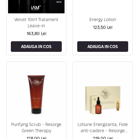
Geluri de Constructie
Tratament Filler cu Acid Hyaluronic
Păr Creț
Gel In Bottle
Păr Drept
Clasic Gel Medium
Velvet 10in1 Tratament
Energy Lotion
Puro Sole (protectie solara)
Leave-in
Jelly Gel Medium
123,50 Lei
Scalp
163,80 Lei
Jelly Gel Strong
Styling
Gel acrilic
ADAUGA IN COS
ADAUGA IN COS
iSmooth Îndreptare Permanentă
Acril
LUCE Tratament
Accesorii
Laminare/Reconstructie
Purifying Scrub - Resorge
Lotiune Energizanta, Fiole
Green Therapy
anti-cadere - Resorge
Energy
128,00 Lei
219,00 Lei