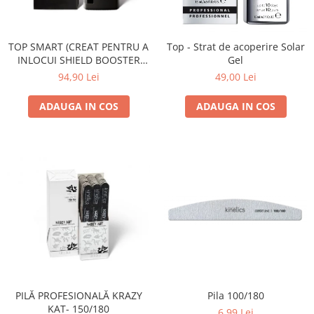
Geluri de Constructie
Tratament Filler cu Acid Hyaluronic
Păr Creț
Gel In Bottle
TOP SMART (CREAT PENTRU A
Top - Strat de acoperire Solar
Păr Drept
Clasic Gel Medium
INLOCUI SHIELD BOOSTER
Gel
Puro Sole (protectie solara)
TACK FREE TOP COAT)
Jelly Gel Medium
94,90 Lei
49,00 Lei
Scalp
Jelly Gel Strong
ADAUGA IN COS
ADAUGA IN COS
Styling
Gel acrilic
iSmooth Îndreptare Permanentă
Acril
LUCE Tratament
Accesorii
Laminare/Reconstructie
Pila 100/180
PILĂ PROFESIONALĂ KRAZY
KAT- 150/180
6,99 Lei