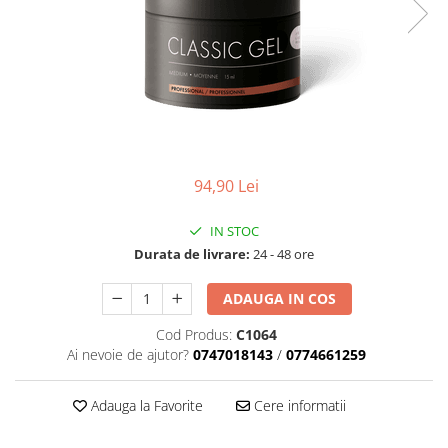
Geluri de Constructie
Tratament Filler cu Acid Hyaluronic
Păr Creț
Gel In Bottle
Păr Drept
Clasic Gel Medium
Puro Sole (protectie solara)
Jelly Gel Medium
Scalp
Jelly Gel Strong
Styling
Gel acrilic
iSmooth Îndreptare Permanentă
94,90 Lei
Acril
LUCE Tratament
Accesorii
IN STOC
Laminare/Reconstructie
Durata de livrare:
24 - 48 ore
ADAUGA IN COS
Cod Produs:
C1064
Ai nevoie de ajutor?
0747018143
/
0774661259
Adauga la Favorite
Cere informatii