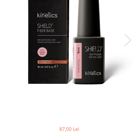
Geluri de Constructie
Tratament Filler cu Acid Hyaluronic
Păr Creț
Gel In Bottle
Păr Drept
Clasic Gel Medium
Puro Sole (protectie solara)
Jelly Gel Medium
Scalp
Jelly Gel Strong
Styling
Gel acrilic
iSmooth Îndreptare Permanentă
Acril
LUCE Tratament
Accesorii
Laminare/Reconstructie
87,00 Lei