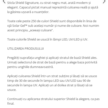
Sticla Shield Signature, cu strat negru mat, arată modern și
elegant. Capacul pictat manual reprezintă culoarea reală și ajută
la găsirea ușoară a nuanțelor.
Toate cele peste 250 de culori Shield sunt disponibile în linia de
ojă Solar Gel™ sub același număr și nume de culoare. Noi numim
acest principiu „aceeași culoare”.
Toate culorile Shield se usucă în lămpi LED, UV/LED și UV.
UTILIZAREA PRODUSULUI
Pregătiți suprafața unghiei și aplicați stratul de bază Shield ales.
Urmați selectorul de strat de bază pentru a alege baza potrivită
pentru unghiile dumneavoastră.
Aplicați culoarea Shield într-un strat subțire și lăsați să se usuce
timp de 30 de secunde în lampa LED sau UV/LED sau 90 de
secunde în lampa UV. Aplicați un al doilea strat și lăsați să se
usuce.
Continuați cu aplicarea stratului superior Shield la alegere, ca pas
final.