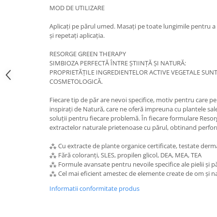
MOD DE UTILIZARE
Aplicați pe părul umed. Masați pe toate lungimile pentru a 
și repetați aplicația.
RESORGE GREEN THERAPY
SIMBIOZA PERFECTĂ ÎNTRE ȘTIINȚĂ ȘI NATURĂ:
PROPRIETĂȚILE INGREDIENTELOR ACTIVE VEGETALE SUNT
COSMETOLOGICĂ.
Fiecare tip de păr are nevoi specifice, motiv pentru care p
inspirați de Natură, care ne oferă impreuna cu plantele sa
soluții pentru fiecare problemă. În fiecare formulare Reso
extractelor naturale prietenoase cu părul, obtinand perf
⁂ Cu extracte de plante organice certificate, testate derm
⁂ Fără coloranți, SLES, propilen glicol, DEA, MEA, TEA
⁂ Formule avansate pentru nevoile specifice ale pielii și p
⁂ Cel mai eficient amestec de elemente create de om și n
Informatii conformitate produs