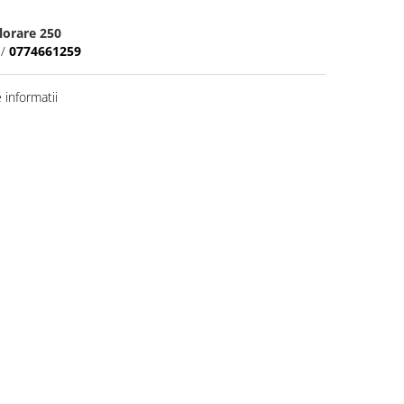
lorare 250
/
0774661259
informatii