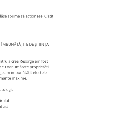
lăsa spuma să acționeze. Clătiți
 ÎMBUNĂTĂȚITE DE ȘTIINȚA
entru a crea Resorge am fost
le cu nenumărate proprietăți,
rge am îmbunătățit efectele
ormanțe maxime.
atologic
ărului
atură