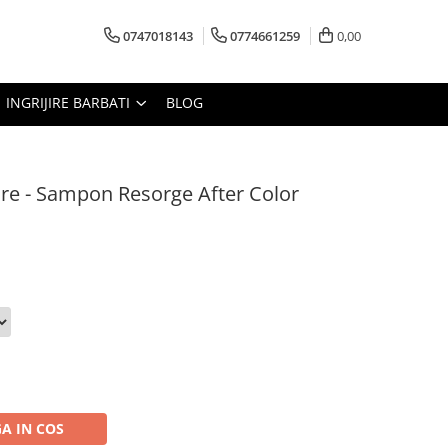
0747018143
0774661259
0,00
INGRIJIRE BARBATI
BLOG
re - Sampon Resorge After Color
A IN COS