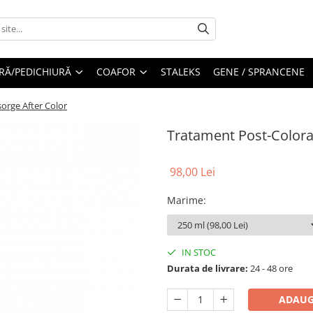
RĂ/PEDICHIURĂ
COAFOR
STALEKS
GENE / SPRANCENE
orge After Color
Tratament Post-Colora
98,00 Lei
Marime
:
IN STOC
Durata de livrare:
24 - 48 ore
ADAUG