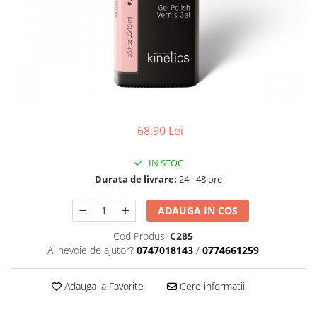
Geluri de Constructie
Tratament Filler cu Acid Hyaluronic
Păr Creț
Gel In Bottle
Păr Drept
Clasic Gel Medium
Puro Sole (protectie solara)
Jelly Gel Medium
Scalp
Jelly Gel Strong
Styling
Gel acrilic
68,90 Lei
iSmooth Îndreptare Permanentă
Acril
LUCE Tratament
Accesorii
IN STOC
Laminare/Reconstructie
Durata de livrare:
24 - 48 ore
ADAUGA IN COS
Cod Produs:
C285
Ai nevoie de ajutor?
0747018143
/
0774661259
Adauga la Favorite
Cere informatii