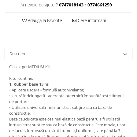
Ai nevoie de ajutor?
0747018143
/
0774661259
Adauga la Favorite
Cere informatii
Descriere
Classic gel MEDIUM Kit
Kitul contine:
1.
Rubber base 15 ml
• Aplicare ușoară - formulă autonivelanta;
• Uzură îndelungată - aderența puternică îmbunătățește timpul
de purtare;
• Utilizare universală - într-un strat subțire sau ca bază de
constructie.
Baza cauciucata este cea mai elastică bază pentru a fi utilizată
într-un strat subțire sau ca bază de construcție. Este moale, ușor
de lucrat, formează un strat frumos și uniform și are până la 3
săptămâni de uzură. Formula autonivelantă este perfectă pentru