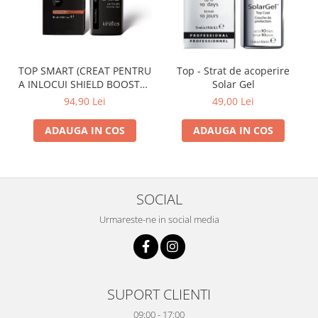
TOP SMART (CREAT PENTRU
Top - Strat de acoperire
A INLOCUI SHIELD BOOSTER
Solar Gel
TACK FREE TOP COAT)
94,90 Lei
49,00 Lei
ADAUGA IN COS
ADAUGA IN COS
SOCIAL
Urmareste-ne in social media
SUPORT CLIENTI
09:00 - 17:00