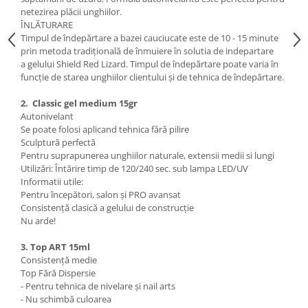
netezirea plăcii unghiilor.
ÎNLĂTURARE
Timpul de îndepărtare a bazei cauciucate este de 10 - 15 minute
prin metoda tradițională de înmuiere în solutia de indepartare
a gelului Shield Red Lizard. Timpul de îndepărtare poate varia în
funcție de starea unghiilor clientului și de tehnica de îndepărtare.
2.
Classic gel medium
15gr
Autonivelant
Se poate folosi aplicand tehnica fără pilire
Sculptură perfectă
Pentru suprapunerea unghiilor naturale, extensii medii si lungi
Utilizări: Întărire timp de 120/240 sec. sub lampa LED/UV
Informatii utile:
Pentru începători, salon și PRO avansat
Consistență clasică a gelului de construcție
Nu arde!
3. Top ART 15ml
Consistență medie
Top Fără Dispersie
- Pentru tehnica de nivelare și nail arts
- Nu schimbă culoarea