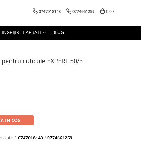
0747018143
0774661259
0,00
INGRIJIRE BARBATI
BLOG
 pentru cuticule EXPERT 50/3
A IN COS
e ajutor?
0747018143
/
0774661259