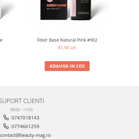
ie
Fiber Base Natural Pink #902
R
87,00 Lei
ADAUGA IN COS
SUPORT CLIENTI
09:00 - 17:00
0747018143
0774661259
contact@beauty-mag.ro