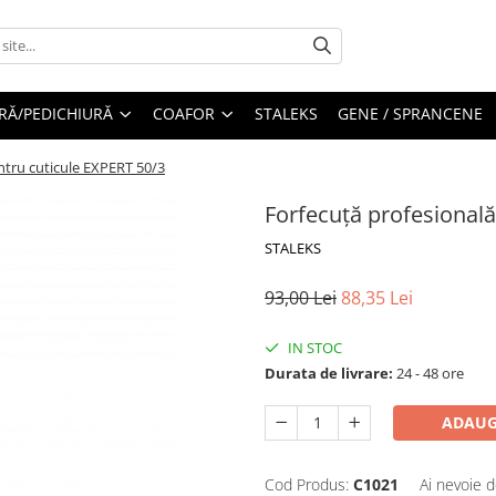
RĂ/PEDICHIURĂ
COAFOR
STALEKS
GENE / SPRANCENE
ntru cuticule EXPERT 50/3
Forfecuță profesională
STALEKS
93,00 Lei
88,35 Lei
IN STOC
Durata de livrare:
24 - 48 ore
ADAUG
Cod Produs:
C1021
Ai nevoie d