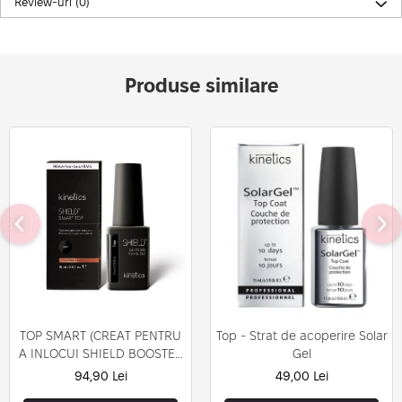
Review-uri
(0)
Produse similare
TOP SMART (CREAT PENTRU
Top - Strat de acoperire Solar
A INLOCUI SHIELD BOOSTER
Gel
TACK FREE TOP COAT)
94,90 Lei
49,00 Lei