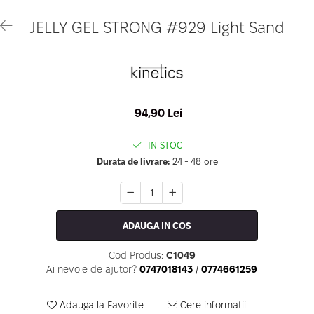
Geluri de Constructie
Tratament Filler cu Acid Hyaluronic
Păr Creț
JELLY GEL STRONG #929 Light Sand
Gel In Bottle
Păr Drept
Clasic Gel Medium
Puro Sole (protectie solara)
Jelly Gel Medium
Scalp
Jelly Gel Strong
Styling
Gel acrilic
iSmooth Îndreptare Permanentă
94,90 Lei
Acril
LUCE Tratament
Accesorii
IN STOC
Laminare/Reconstructie
Durata de livrare:
24 - 48 ore
ADAUGA IN COS
Cod Produs:
C1049
Ai nevoie de ajutor?
0747018143
/
0774661259
Adauga la Favorite
Cere informatii