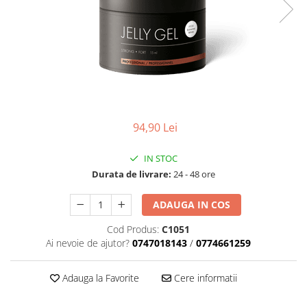
Geluri de Constructie
Tratament Filler cu Acid Hyaluronic
Păr Creț
Gel In Bottle
Păr Drept
Clasic Gel Medium
Puro Sole (protectie solara)
Jelly Gel Medium
Scalp
Jelly Gel Strong
Styling
Gel acrilic
iSmooth Îndreptare Permanentă
94,90 Lei
Acril
LUCE Tratament
Accesorii
IN STOC
Laminare/Reconstructie
Durata de livrare:
24 - 48 ore
ADAUGA IN COS
Cod Produs:
C1051
Ai nevoie de ajutor?
0747018143
/
0774661259
Adauga la Favorite
Cere informatii