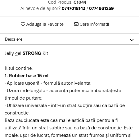
Cod Produs:
C1044
Ai nevoie de ajutor?
0747018143
/
0774661259
Adauga la Favorite
Cere informatii
Descriere
Jelly gel
STRONG
Kit
Kitul contine:
1.
Rubber base 15 ml
• Aplicare ușoară - formulă autonivelanta;
• Uzură îndelungată - aderența puternică îmbunătățește
timpul de purtare;
• Utilizare universală - într-un strat subțire sau ca bază de
constructie.
Baza cauciucata este cea mai elastică bază pentru a fi
utilizată într-un strat subțire sau ca bază de construcție. Este
moale, ușor de lucrat, formează un strat frumos și uniform și