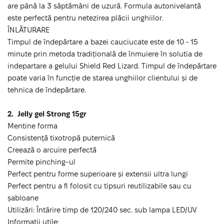
are până la 3 săptămâni de uzură. Formula autonivelantă
este perfectă pentru netezirea plăcii unghiilor.
ÎNLĂTURARE
Timpul de îndepărtare a bazei cauciucate este de 10 - 15
minute prin metoda tradițională de înmuiere în solutia de
indepartare a gelului Shield Red Lizard. Timpul de îndepărtare
poate varia în funcție de starea unghiilor clientului și de
tehnica de îndepărtare.
2.
Jelly gel Strong 15gr
Mentine forma
Consistență tixotropă puternică
Creează o arcuire perfectă
Permite pinching-ul
Perfect pentru forme superioare și extensii ultra lungi
Perfect pentru a fi folosit cu tipsuri reutilizabile sau cu
șabloane
Utilizări: Întărire timp de 120/240 sec. sub lampa LED/UV
Informatii utile: