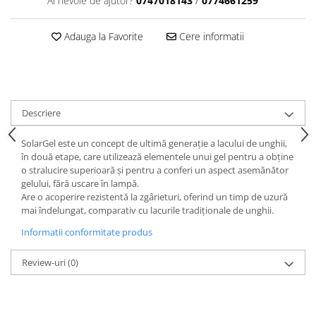
Ai nevoie de ajutor?
0747018143
/
0774661259
Adauga la Favorite
Cere informatii
Descriere
SolarGel este un concept de ultimă generație a lacului de unghii,
în două etape, care utilizează elementele unui gel pentru a obține
o stralucire superioară și pentru a conferi un aspect asemănător
gelului, fără uscare în lampă.
Are o acoperire rezistentă la zgârieturi, oferind un timp de uzură
mai îndelungat, comparativ cu lacurile tradiționale de unghii.
Informatii conformitate produs
Review-uri
(0)